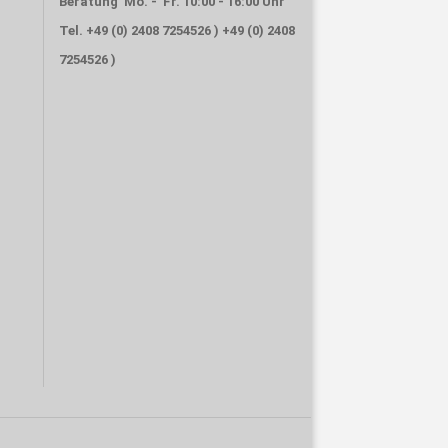
Beratung Mo. - Fr. 10:00 - 16:00
Uhr
Tel. +49 (0) 2408 7254526 ) +49 (0) 2408
7254526 )