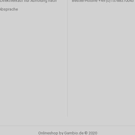
 Direktverkauf nur Abholung nach
Bestell-Hotline +49 (0)15788370043
 Absprache
Onlineshop
by Gambio.de © 2020