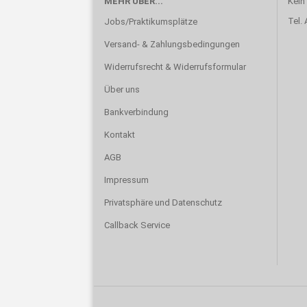
MEHR ÜBER...
Kein
Tel.
Jobs/Praktikumsplätze
Versand- & Zahlungsbedingungen
Widerrufsrecht & Widerrufsformular
Über uns
Bankverbindung
Kontakt
AGB
Impressum
Privatsphäre und Datenschutz
Callback Service